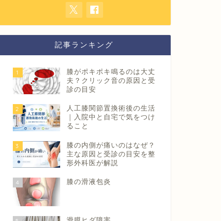
記事ランキング
膝がポキポキ鳴るのは大丈
1
夫？クリック音の原因と受
診の目安
人工膝関節置換術後の生活
2
｜入院中と自宅で気をつけ
ること
膝の内側が痛いのはなぜ？
3
主な原因と受診の目安を整
形外科医が解説
膝の滑液包炎
4
滑膜ヒダ障害
5