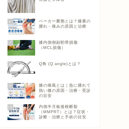
ベーカー嚢胞とは？膝裏の
6
腫れ・痛みの原因と治療
膝内側側副靭帯損傷
7
（MCL損傷）
Q角 (Q angle)とは？
8
膝の痛風とは｜急に腫れて
9
熱い膝の原因・治療・受診
の目安
内側半月板後根断裂
10
（MMPRT）とは？症状・
診断・治療と手術の目安