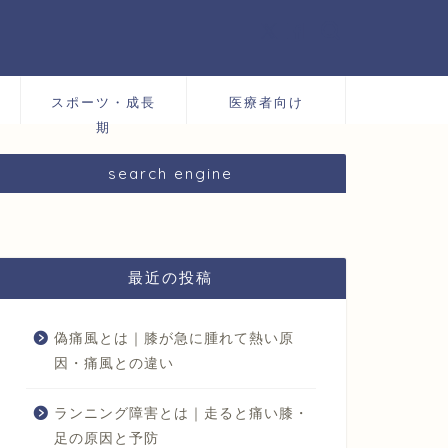
スポーツ・成長
医療者向け
期
search engine
最近の投稿
偽痛風とは｜膝が急に腫れて熱い原
因・痛風との違い
ランニング障害とは｜走ると痛い膝・
足の原因と予防