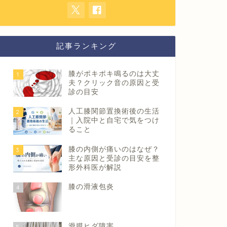
記事ランキング
膝がポキポキ鳴るのは大丈
1
夫？クリック音の原因と受
診の目安
人工膝関節置換術後の生活
2
｜入院中と自宅で気をつけ
ること
膝の内側が痛いのはなぜ？
3
主な原因と受診の目安を整
形外科医が解説
膝の滑液包炎
4
滑膜ヒダ障害
5