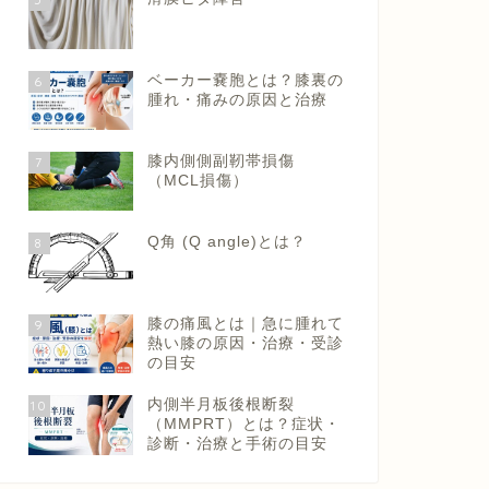
ベーカー嚢胞とは？膝裏の
6
腫れ・痛みの原因と治療
膝内側側副靭帯損傷
7
（MCL損傷）
Q角 (Q angle)とは？
8
膝の痛風とは｜急に腫れて
9
熱い膝の原因・治療・受診
の目安
内側半月板後根断裂
10
（MMPRT）とは？症状・
診断・治療と手術の目安