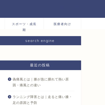
スポーツ・成長
医療者向け
期
search engine
最近の投稿
偽痛風とは｜膝が急に腫れて熱い原
因・痛風との違い
ランニング障害とは｜走ると痛い膝・
足の原因と予防