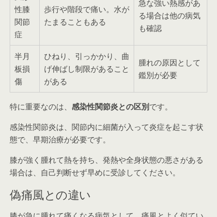
急な強い熱感があ
性膝
歩行や階段で痛い。水が
る場合は他の病気
関節
たまることもある
も確認
症
半月
ひねり、引っかかり、曲
腫れの原因として
板損
げ伸ばし制限があること
鑑別が必要
傷
がある
特に重要なのは、
感染性関節炎との区別
です。
感染性関節炎は、関節内に細菌が入って炎症を起こす状
態で、早期治療が必要です。
膝が強く腫れて熱を持ち、発熱や全身状態の悪さがある
場合は、自己判断せず早めに受診してください。
偽痛風との違い
膝が急に腫れて痛くなる病気として、痛風とよく似てい