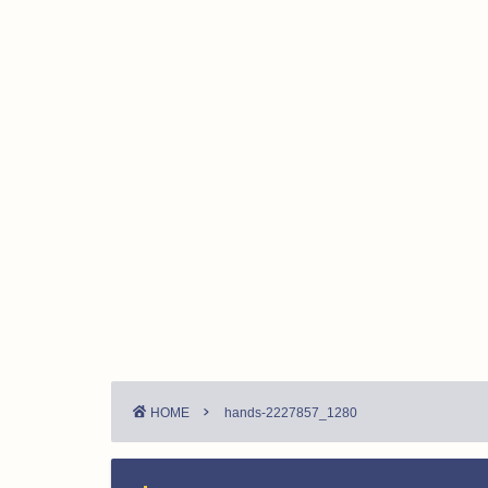
HOME
hands-2227857_1280