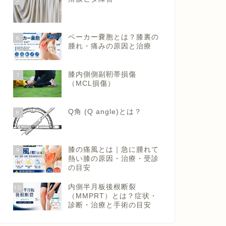
ベーカー嚢胞とは？膝裏の
6
腫れ・痛みの原因と治療
膝内側側副靭帯損傷
7
（MCL損傷）
Q角 (Q angle)とは？
8
膝の痛風とは｜急に腫れて
9
熱い膝の原因・治療・受診
の目安
内側半月板後根断裂
10
（MMPRT）とは？症状・
診断・治療と手術の目安