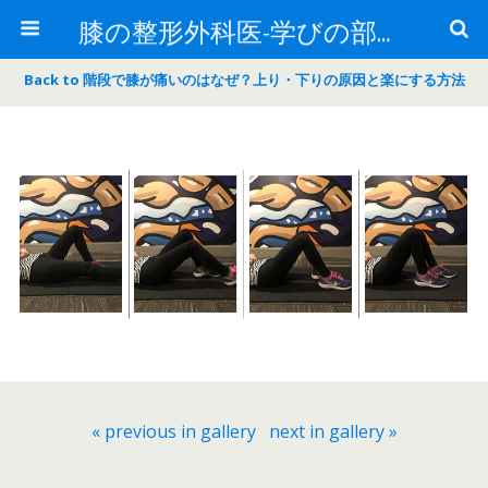
膝の整形外科医-学びの部屋-
Back to 階段で膝が痛いのはなぜ？上り・下りの原因と楽にする方法
« previous in gallery
next in gallery »