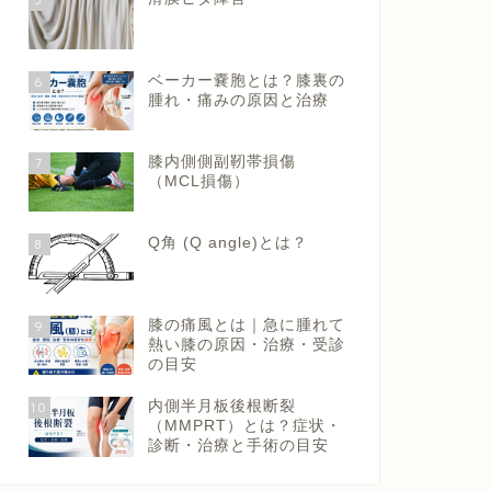
ベーカー嚢胞とは？膝裏の
6
腫れ・痛みの原因と治療
膝内側側副靭帯損傷
7
（MCL損傷）
Q角 (Q angle)とは？
8
膝の痛風とは｜急に腫れて
9
熱い膝の原因・治療・受診
の目安
内側半月板後根断裂
10
（MMPRT）とは？症状・
診断・治療と手術の目安