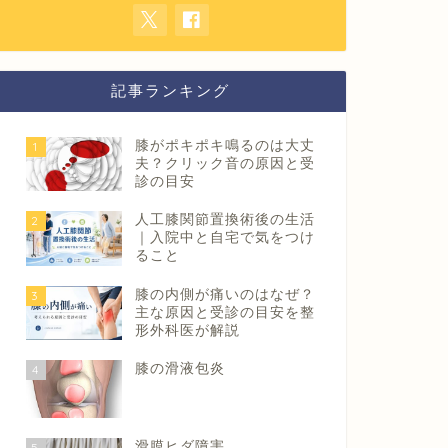
記事ランキング
膝がポキポキ鳴るのは大丈
1
夫？クリック音の原因と受
診の目安
人工膝関節置換術後の生活
2
｜入院中と自宅で気をつけ
ること
膝の内側が痛いのはなぜ？
3
主な原因と受診の目安を整
形外科医が解説
膝の滑液包炎
4
滑膜ヒダ障害
5