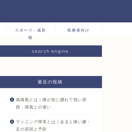
スポーツ・成長
医療者向け
期
search engine
最近の投稿
偽痛風とは｜膝が急に腫れて熱い原
因・痛風との違い
ランニング障害とは｜走ると痛い膝・
足の原因と予防