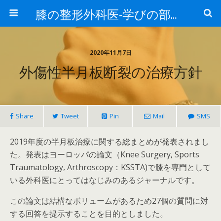
膝の整形外科医-学びの部屋-
2020年11月7日
外傷性半月板断裂の治療方針
Share
Tweet
Pin
Mail
SMS
2019年度の半月板治療に関する総まとめが発表されまし
た。発表はヨーロッパの論文（Knee Surgery, Sports
Traumatology, Arthroscopy：KSSTA)で膝を専門として
いる外科医にとってはなじみのあるジャーナルです。
この論文は結構なボリュームがあるため27個の質問に対
する回答を提示することを目的としました。