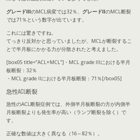
グレードIII
のMCL病変では32％、
グレードII
のMCL断裂
で
は71％
という数字が出ています。
これには驚きですね。
てっきり反対かと思っていましたが、MCLが断裂するこ
とで半月板にかかる力が分散されたと考えました。
[box05 title=”ACL+MCL”]・MCL grade IIIにおける半月
板断裂：32％
・MCL grade IIにおける半月板断裂：71％[/box05]
急性ACL断裂
急性のACL断裂症例では、外側半月板断裂の方が内側半
月板断裂よりも発生率が高い（ランプ断裂を除く）で
す。
正確な数値は大きく異なる（16～82％）。