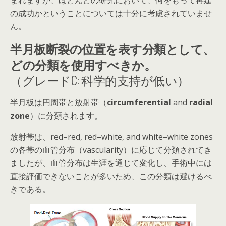
まれますが、ほとんどの研究において、何をもって再建
の成功かということについては十分に考慮されていませ
ん。
半月板断裂の位置を表す分類として、
どの分類を使用すべきか。
（グレードC: 科学的支持が低い）
半月板は円周帯と放射帯（
circumferential
and
radial
zone
）に分類されます。
放射帯は、red–red, red–white, and white–white zones
の各帯の血管分布（vascularity）に応じて分類されてき
ましたが、
血管分布は生涯を通じて変化し、手術中には
直接評価できないことが多い
ため、この分類は避けるべ
きである。