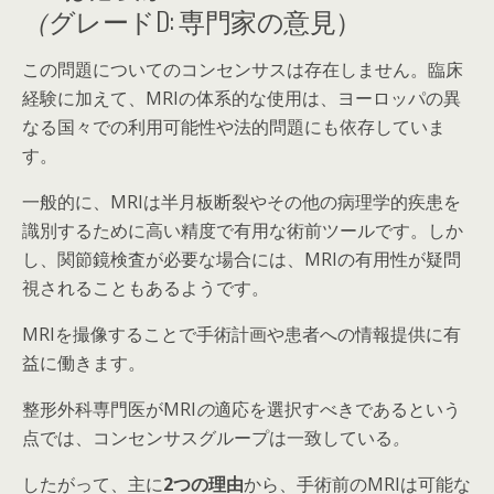
（
グレードD: 専門家の意見）
この問題についてのコンセンサスは存在しません。臨床
経験に加えて、MRIの体系的な使用は、ヨーロッパの異
なる国々での利用可能性や法的問題にも依存していま
す。
一般的に、MRIは半月板断裂やその他の病理学的疾患を
識別するために高い精度で有用な術前ツールです。しか
し、関節鏡検査が必要な場合には、MRIの有用性が疑問
視されることもあるようです。
MRIを撮像することで手術計画や患者への情報提供に有
益に働きます。
整形外科専門医がMRI
の
適応を選択すべきであるという
点では、コンセンサスグループは一致している
。
したがって、主に
2つの理由
から、手術前のMRIは可能な