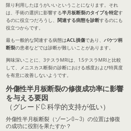
限り利用したほうがいいということになります。それ
は、手術の選択に影響する
半月板断裂のタイプを特定
す
るのに役立つだろうし、
関連する病態を診断
するのにも
役立つからです。
最も一般的な関連する病態は
ACL損傷
であり、
バケツ柄
断裂
の患者などでは診断が難しいことがあります。
興味深いことに、
3テスラMRIは、1.5テスラMRIと比較
して、メニスカス断裂の診断における感度および特異度
を有意に改善しないよう
です。
外傷性半月板断裂の修復成功率に影響
を与える要因
（グレードC: 科学的支持が低い）
外傷性半月板断裂（ゾーン0～3）の位置は修復
の成功に役割を果たすか？