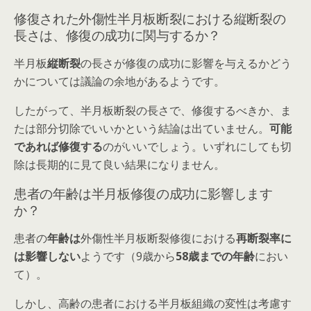
修復された外傷性半月板断裂における縦断裂の
長さは、修復の成功に関与するか？
半月板
縦断裂
の長さが修復の成功に影響を与えるかどう
かについては議論の余地があるようです。
したがって、半月板断裂の長さで、修復するべきか、ま
たは部分切除でいいかという結論は出ていません。
可能
であれば修復する
のがいいでしょう。いずれにしても切
除は長期的に見て良い結果になりません。
患者の年齢は半月板修復の成功に影響します
か？
患者の
年齢は
外傷性半月板断裂修復における
再断裂率に
は影響しない
ようです（9歳から
58歳までの年齢
におい
て）。
しかし、
高齢の患者における半月板組織の変性は考慮す