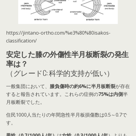
https://jintano-ortho.com/%e3%80%80isakos-
classification/
安定した膝の外傷性半月板断裂の発生
率は？
（グレードC: 科学的支持が低い）
一般集団において、
膝負傷時の約6%に半月板断裂
が存在
すると報告されています。これらの症例の
75%は内側
半
月板断裂でした。
住民1000人当たりの年間急性半月板損傷数は0.5～0.7で
す。
男性（0.7/1000人/年）
は
女性（0.3/1000人/年
）よりも