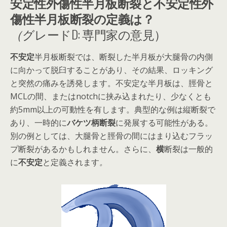
安定性外傷性半月板断裂と不安定性外
傷性半月板断裂の定義は？
（
グレードD: 専門家の意見）
不安定
半月板断裂では、断裂した半月板が大腿骨の内側
に向かって脱臼することがあり、その結果、ロッキング
と突然の痛みを誘発します。不安定な半月板は、脛骨と
MCLの間、またはnotchに挟み込まれたり、少なくとも
約5mm以上の可動性を有します。典型的な例は縦断裂で
あり、一時的に
バケツ柄断裂
に発展する可能性がある。
別の例としては、大腿骨と脛骨の間にはまり込むフラッ
プ断裂があるかもしれません。さらに、
横
断裂は一般的
に
不安定
と定義されます
。