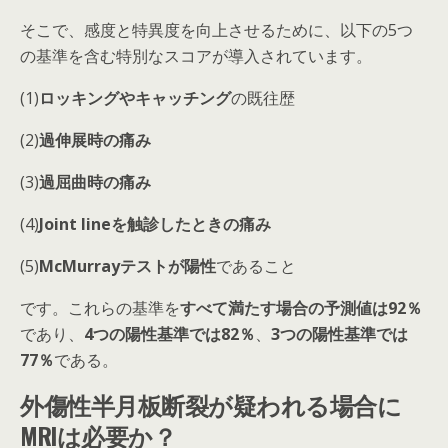
そこで、感度と特異度を向上させるために、以下の5つ
の基準を含む特別なスコアが導入されています。
(1)
ロッキングやキャッチング
の既往歴
(2)
過伸展時の痛み
(3)
過屈曲時の痛み
(4)
Joint lineを触診したときの痛み
(5)
McMurrayテストが陽性
であること
です。これらの基準を
すべて満たす場合の予測値は92％
であり、
4つの陽性基準では82％
、
3つの陽性基準では
77％
である。
外傷性半月板断裂が疑われる場合に
MRIは必要か？