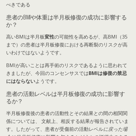
べき
である
患者のBMIや体重は半月板修復の成功に影響する
か？
高いBMIは半月板
変性
の可能性を高めるが、高BMI（35
まで）の患者は半月板修復における再断裂のリスクが高
いわけではないようです。
BMIが高いことは再手術のリスクであるように思われて
きましたが、今回のコンセンサスでは
BMIは修復の禁忌
にはならない
ようです。
患者の活動レベルは半月板修復の成功に影響す
るか？
半月板修復後の患者の活動性とその結果との間の相関関
係については、 文献上、相反する結果が報告されていま
す。したがって、患者が受傷前の活動レベル
に戻った場