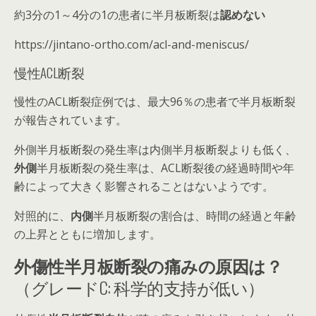
約3分の1～4分の1の患者に半月板断裂は
認めない
https://jintano-ortho.com/acl-and-meniscus/
慢性ACL断裂
慢性のACL断裂症例では、最大96％の患者で半月板断裂
が報告されています。
外側半月板断裂の発生率は内側半月板断裂よりも低く、
外側
半月板断裂の発生率は、ACL断裂後の
経過時間や年
齢によって大きく影響されることはない
ようです。
対照的に、
内側
半月板断裂の割合は、
時間の経過と年齢
の上昇とともに増加します。
外傷性半月板断裂の痛みの原因は？
（グレードC: 科学的支持が低い）