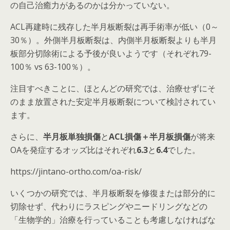
の自己治癒力があるのかは分かっていない
。
ACL再建時に残存した半月板断裂は再手術率が低い（0～
30％）。外側半月板断裂は、内側半月板断裂よりも半月
板部分切除術による予後が良いようです（それぞれ79-
100％ vs 63-100％）。
注目すべきことに、ほとんどの研究では、治療せずにそ
のまま放置された安定半月板断裂について検討されてい
ます。
さらに、
半月板単独損傷
と
ACL損傷＋半月板損傷
が将来
OAを発症するオッズ比はそれぞれ
6.3
と
6.4
でした。
https://jintano-ortho.com/oa-risk/
いくつかの研究では、半月板断裂を修復または部分的に
切除せず、代わりにラスピングやニードリングなどの
「生物学的」治療を行っていることも考慮しなければな