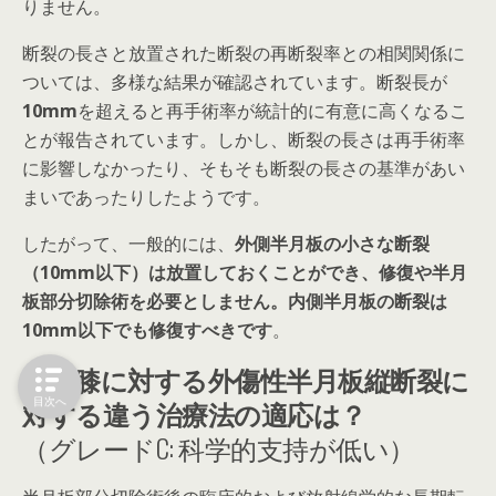
りません。
断裂の長さと放置された断裂の再断裂率との相関関係に
ついては、多様な結果が確認されています。断裂長が
10mm
を超えると再手術率が統計的に有意に高くなるこ
とが報告されています。しかし、断裂の長さは再手術率
に影響しなかったり、そもそも断裂の長さの基準があい
まいであったりしたようです。
したがって、一般的には、
外側半月板の小さな断裂
（10mm以下）は放置しておくことができ、修復や半月
板部分切除術を必要としません。内側半月板の断裂は
10mm以下でも修復すべきです
。
安定膝に対する外傷性半月板縦断裂に
対する違う治療法の適応は？
目次へ
（グレードC: 科学的支持が低い）