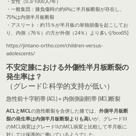
・女性（0.3/1000人/年）
・一般集団：膝負傷時の約6%に半月板断裂が存在し、
75%は内側半月板断裂
・アスリート：約15％が半月板の単独損傷を起こしてお
り、内側（76％）の方が外側（24％）より多い[/box05]
https://jintano-ortho.com/children-versus-
adolescents/
不安定膝における外傷性半月板断裂の
発生率は？
（グレードC: 科学的支持が低い）
急性前十字靭帯 (ACL)＋内側側副靭帯 (MCL)断裂
ACLとMCL
の急性断裂を合併した膝では、
外側半月板断
裂の発生率は内側半月板断裂よりも高い
が、
グレードIII
のMCL病変はグレードIIのMCL病変と比較して半月板に
対しては保護的に働いている
ようでした。