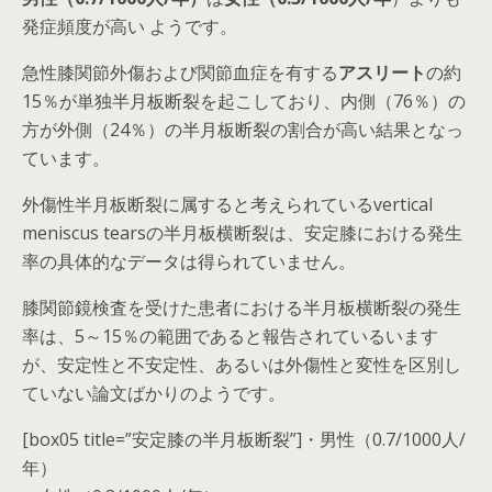
発症頻度が高い ようです。
急性膝関節外傷および関節血症を有する
アスリート
の約
15％が単独半月板断裂を起こしており、内側（76％）の
方が外側（24％）の半月板断裂の割合が高い結果となっ
ています。
外傷性半月板断裂に属すると考えられているvertical
meniscus tearsの半月板横断裂は、安定膝における発生
率の具体的なデータは得られていません。
膝関節鏡検査を受けた患者における半月板横断裂の発生
率は、5～15％の範囲であると報告されているいます
が、安定性と不安定性、あるいは外傷性と変性を区別し
ていない論文ばかりのようです。
[box05 title=”安定膝の半月板断裂”]・男性（0.7/1000人/
年）