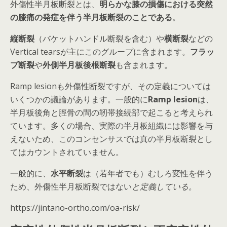
外傷性半月板断裂とは、
明らかな膝の損傷における突然
の膝痛の発症を伴う半月板断裂のことである
。
縦断裂
（バケットハンドル断裂を含む）や
横断裂
などの
Vertical tearsが主にこのグループに含まれます。
フラッ
プ断裂
や
外側半月板後根断裂
も含まれます。
Ramp lesionも外傷性断裂ですが、その定義については
いくつかの議論があります。一般的に
Ramp lesion
は、
半月板後角と脛骨の間の靭帯接続部
で起こると考えられ
ています。多くの場合、実際の半月板組織には影響を与
えないため、このコンセンサスでは
真の半月板断裂とし
てはカウントされていません
。
一般的に、
水平断裂
は（若年者でも）むしろ変性を伴う
ため、外傷性半月板断裂ではない
と定義している。
https://jintano-ortho.com/oa-risk/