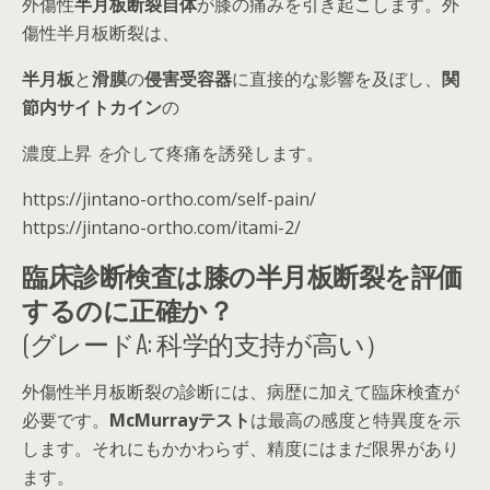
外傷性
半月板断裂自体
が膝の痛みを引き起こします。外
傷性半月板断裂は、
半月板
と
滑膜
の
侵害受容器
に直接的な影響を及ぼし、
関
節内サイトカイン
の
濃度上昇
を
介して疼痛を誘発します。
https://jintano-ortho.com/self-pain/
https://jintano-ortho.com/itami-2/
臨床診断検査は膝の半月板断裂を評価
するのに正確か？
(グレードA: 科学的支持が高い）
外傷性半月板断裂の診断には、病歴に加えて臨床検査が
必要です。
McMurrayテスト
は最高の感度と特異度を示
します。それにもかかわらず、精度にはまだ限界があり
ます。