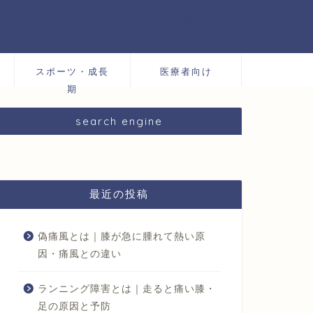
スポーツ・成長
医療者向け
期
search engine
最近の投稿
偽痛風とは｜膝が急に腫れて熱い原
因・痛風との違い
ランニング障害とは｜走ると痛い膝・
足の原因と予防