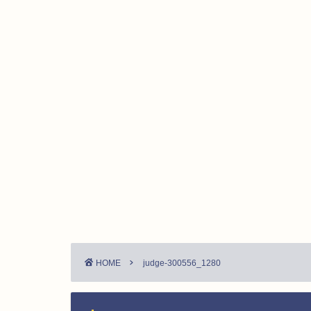
HOME
judge-300556_1280