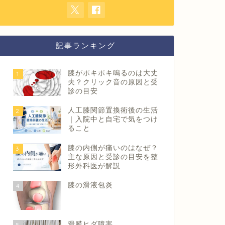
記事ランキング
膝がポキポキ鳴るのは大丈
1
夫？クリック音の原因と受
診の目安
人工膝関節置換術後の生活
2
｜入院中と自宅で気をつけ
ること
膝の内側が痛いのはなぜ？
3
主な原因と受診の目安を整
形外科医が解説
膝の滑液包炎
4
滑膜ヒダ障害
5