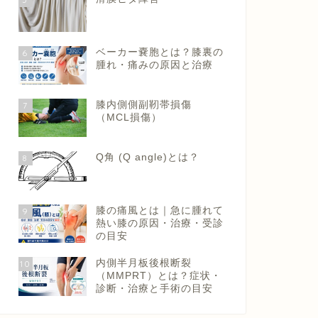
ベーカー嚢胞とは？膝裏の
6
腫れ・痛みの原因と治療
膝内側側副靭帯損傷
7
（MCL損傷）
Q角 (Q angle)とは？
8
膝の痛風とは｜急に腫れて
9
熱い膝の原因・治療・受診
の目安
内側半月板後根断裂
10
（MMPRT）とは？症状・
診断・治療と手術の目安